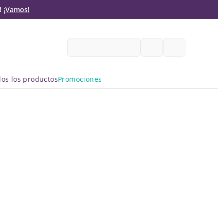
!
¡Vamos!
Mis Creaciones
os los productos
Promociones