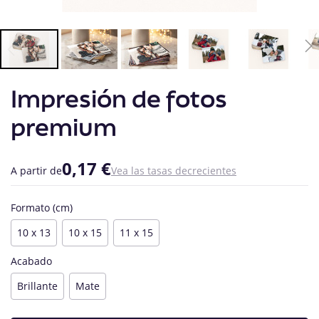
Saltar
Impresión de fotos
al
comienzo
de
premium
la
galería
de
0,17 €
A partir de
Vea las tasas decrecientes
imágenes
Formato (cm)
10 x 13
10 x 15
11 x 15
Acabado
Brillante
Mate