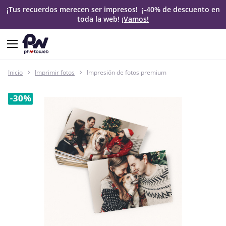
¡Tus recuerdos merecen ser impresos! ¡-40% de descuento en
toda la web!
¡Vamos!
Inicio
Imprimir fotos
Impresión de fotos premium
Saltar
al
final
de
la
galería
de
imágenes