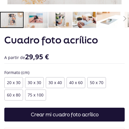
Saltar
Cuadro foto acrílico
al
comienzo
de
la
29,95 €
A partir de
galería
de
imágenes
Formato (cm)
20 x 30
30 x 30
30 x 40
40 x 60
50 x 70
60 x 80
75 x 100
Crear mi cuadro foto acrílico