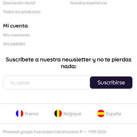
Decoración mural
Nuestra experiencia
Todos los productos
Mi cuenta
Mis creaciones
Mis pedidos
Suscríbete a nuestra newsletter y no te pierdas
nada:
Suscribirse
France
Belgique
España
Photoweb groupe Exacompta-Clairefontaine ® — 1999-2026