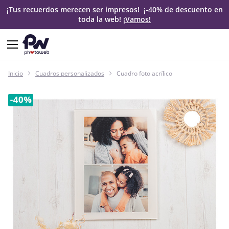
¡Tus recuerdos merecen ser impresos! ¡-40% de descuento en
toda la web!
¡Vamos!
Inicio
Cuadros personalizados
Cuadro foto acrílico
Saltar
al
final
de
la
galería
de
imágenes