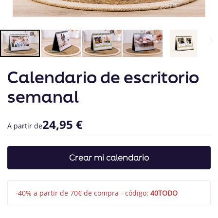
Saltar
Calendario de escritorio
al
comienzo
de
semanal
la
galería
de
24,95 €
A partir de
imágenes
Crear mi calendario
-40% a partir de 70€ de compra - código:
40TODO