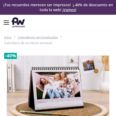
¡Tus recuerdos merecen ser impresos! ¡-40% de descuento en
toda la web!
¡Vamos!
Inicio
Calendarios personalizados
Calendario de escritorio semanal
Saltar
al
final
de
la
galería
de
imágenes